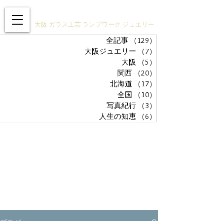
ガラスアクセサリーSTUDIO技
大阪 ガラス工芸 ランプワーク ジュエリー
全記事
（129）
129件の記事
大阪ジュエリー
（7）
7件の記事
大阪
（5）
5件の記事
関西
（20）
20件の記事
北海道
（17）
17件の記事
全国
（10）
10件の記事
写真紀行
（3）
3件の記事
人生の知恵
（6）
6件の記事