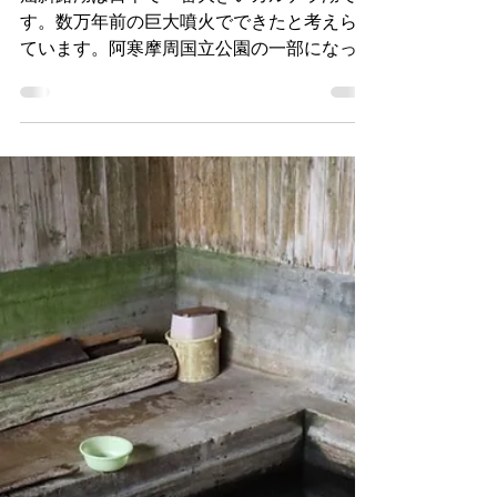
職人タカシ
2023年10月11日
屈斜路湖：北海道の絶景スポッ
トで足湯を掘って楽しむ
屈斜路湖は日本で一番大きいカルデラ湖で
す。数万年前の巨大噴火でできたと考えられ
ています。阿寒摩周国立公園の一部になって
います。写真を見てお分かりの通り、非常に
大きな湖です。短い方でも直径が20kmほど
あります。冬には全面凍結する湖としても有
名。