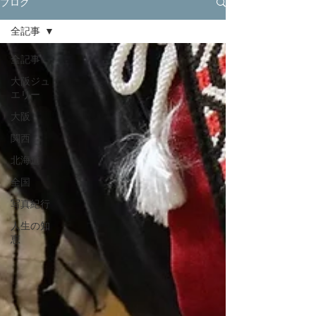
ブログ
全記事
全記事
大阪ジュ
エリー
大阪
関西
北海道
全国
写真紀行
人生の知
恵