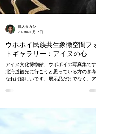
職人タカシ
2023年10月15日
ウポポイ民族共生象徴空間フォ
トギャラリー：アイヌの心
アイヌ文化博物館、ウポポイの写真集です。
北海道観光に行こうと思っている方の参考に
なれば嬉しいです。展示品だけでなく、アイ
ヌのアート・踊り・歌・楽器・語り部・料
理・衣装・木彫りなど多種多様な実演や体験
が待っています。