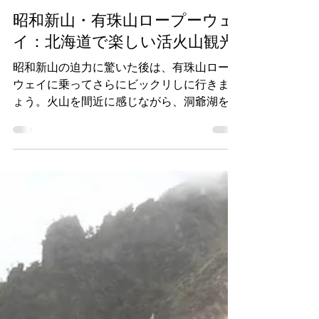
職人タカシ
2023年10月14日
昭和新山・有珠山ロープーウェ
イ：北海道で楽しい活火山観光
昭和新山の迫力に驚いた後は、有珠山ロープ
ウェイに乗ってさらにビックリしに行きまし
ょう。火山を間近に感じながら、洞爺湖を眺
めます。活火山ですので、白い蒸気が出てい
て、硫黄のにおいがします。北海道ならでは
の雄大な自然を全身で感じましょう。