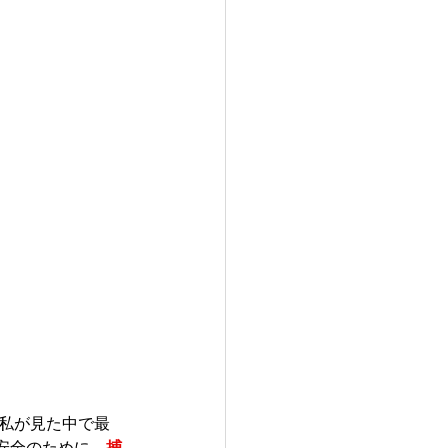
私が見た中で最
安全のために、
捕