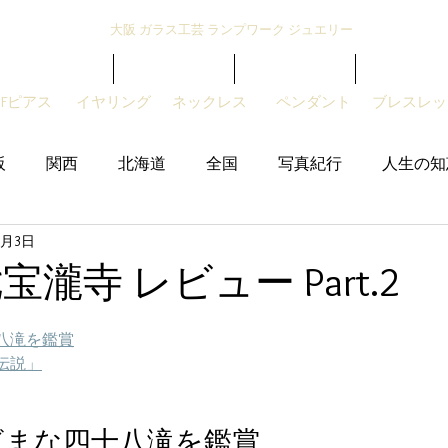
大阪 ガラス工芸 ランプワーク ジュエリー
トンボ玉とは？
とんぼ玉紹介
アクセサリー
販売サイト
GFピアス
​イヤリング
ネックレス
ペンダント
ブレスレッ
阪
関西
北海道
全国
写真紀行
人生の知
1月3日
宝瀧寺 レビュー Part.2
八滝を鑑賞
伝説」
ざまな四十八滝を鑑賞