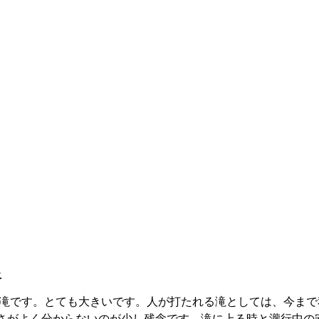
行
の滝です。とても大きいです。人が打たれる滝としては、今まで
さがよく分からないのが少し残念です。滝に上る時と瀧行中の