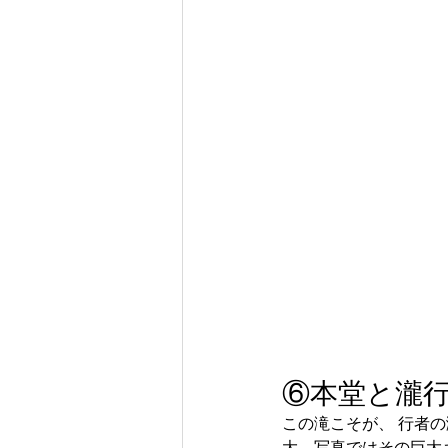
⑥本堂と瀧
この滝こそが、 行者
大。写真ではその巨大