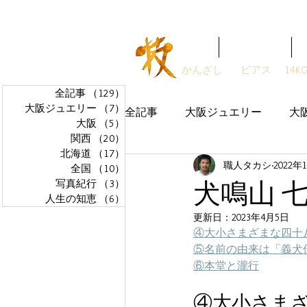
ガラスアクセサリーSTUDIO技
Home
ガラス職人
かんざし
ピアス
14K
全記事
（129）
129件の記事
大阪ジュエリー
（7）
7件の記事
全記事
大阪ジュエリー
大
大阪
（5）
5件の記事
関西
（20）
20件の記事
北海道
（17）
17件の記事
職人タカシ
2022年
全国
（10）
10件の記事
犬鳴山 七
写真紀行
（3）
3件の記事
人生の知恵
（6）
6件の記事
更新日：
2023年4月5日
④大小さまざまな四十
⑤名前の由来は「義犬
⑥本堂と瀧行
④大小さま