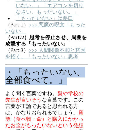
いない。」「エアコンを切り
なさい、もったいない。」
「もったいない」は悪口
（Part.1）
>>> 悪魔の呪文「もった
いない」
（Part.2）思考を停止させ、周囲を
攻撃する「もったいない」
（Part.3）
>>> 人間関係不和と貧困
を招く、「もったいない」思考
・「もったいない、
全部食べて。」
よく聞く言葉ですね。
親や学校の
先生が言いそう
な言葉です。この
言葉が正論であると思われる方
は、かなりおられるでしょう。
資
源（食べ物・命）と購入にかかっ
たお金がもったいないという発想