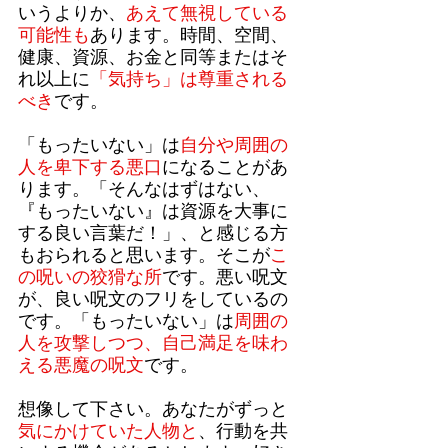
いうよりか、
あえて無視している
可能性も
あります。時間、空間、
健康、資源、お金と同等またはそ
れ以上に
「気持ち」は尊重される
べき
です。
「もったいない」は
自分や周囲の
人を卑下する悪口
になることがあ
ります。「そんなはずはない、
『もったいない』は資源を大事に
する良い言葉だ！」、と感じる方
もおられると思います。そこが
こ
の呪いの狡猾な所
です。悪い呪文
が、良い呪文のフリをしているの
です。「もったいない」は
周囲の
人を攻撃しつつ、自己満足を味わ
える悪魔の呪文
です。
想像して下さい。あなたがずっと
気にかけていた人物と
、行動を共