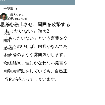
全記事
職人タカシ
全記事
2023年9月23日
思考を停止させ、周囲を攻撃する
大阪ジュエリー
「もったいない」Part.2
大阪
「もったいない」という言葉を交
関西
えてもの申せば、内容がなんであ
北海道
れ正論のような雰囲気がします。
全国
その結果、理にかなわない発言や
写真紀行
無礼な行動をしていても、自己正
人生の知恵
当化が起こってしまいます。