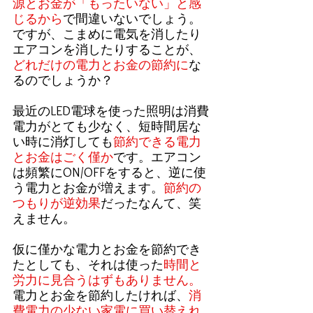
源とお金が「もったいない」と感
じるから
で間違いないでしょう。
ですが、こまめに電気を消したり
エアコンを消したりすることが、
どれだけの電力とお金の節約に
な
るのでしょうか？
最近のLED電球を使った照明は消費
電力がとても少なく、短時間居な
い時に消灯しても
節約できる電力
とお金はごく僅か
です。エアコン
は頻繁にON/OFFをすると、逆に使
う電力とお金が増えます。
節約の
つもりが逆効果
だったなんて、笑
えません。
仮に僅かな電力とお金を節約でき
たとしても、それは使った
時間と
労力に見合うはずもありません。
電力とお金を節約したければ、
消
費電力の少ない家電に買い替えれ