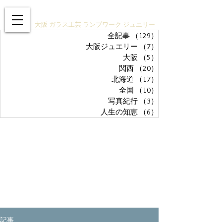
ガラスアクセサリーSTUDIO技
大阪 ガラス工芸 ランプワーク ジュエリー
全記事
（129）
129件の記事
大阪ジュエリー
（7）
7件の記事
大阪
（5）
5件の記事
関西
（20）
20件の記事
北海道
（17）
17件の記事
全国
（10）
10件の記事
写真紀行
（3）
3件の記事
人生の知恵
（6）
6件の記事
記事