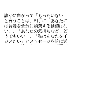
誰かに向かって「もったいない」
と言うことは、相手に「あなたに
は資源を余分に消費する価値はな
い」、「あなたの気持ちなど、ど
うでもいい」、「私はあなたをイ
ジメたい」とメッセージを暗に送
ることに違いありません。相手が
黙って従ったら、
刹那の征服感や
優越感を感じるかも
知れません
が、頻繁にそれがあると相手には
嫌われます。
次の記事では、「もったいない」
で如何に人が不幸になるか説明し
ます。
>>> 人間関係不和と貧困を招く、
「もったいない」思考