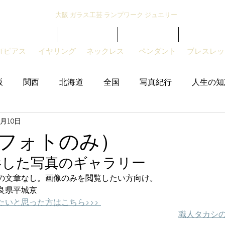
大阪 ガラス工芸 ランプワーク ジュエリー
トンボ玉とは？
とんぼ玉紹介
アクセサリー
販売サイト
GFピアス
​イヤリング
ネックレス
ペンダント
ブレスレッ
阪
関西
北海道
全国
写真紀行
人生の知
5月10日
フォトのみ）
影した写真のギャラリー
の文章なし。画像のみを閲覧したい方向け。
良県平城京
いと思った方はこちら>>> 
職人タカシの