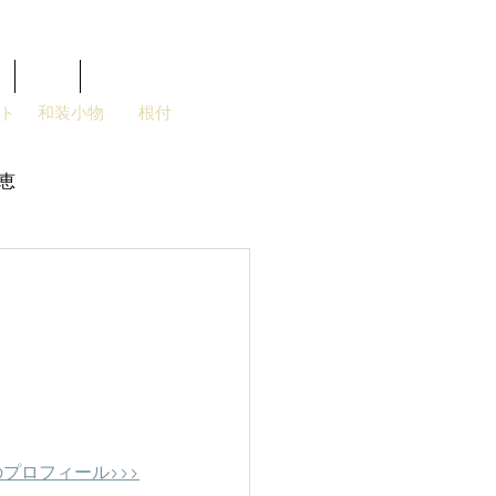
Blog
More
ト
和装小物
根付
恵
プロフィール>>>