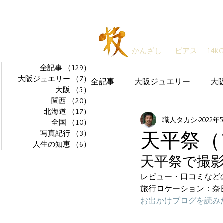
ガラスアクセサリーSTUDIO技
Home
ガラス職人
かんざし
ピアス
14K
全記事
（129）
129件の記事
大阪ジュエリー
（7）
7件の記事
全記事
大阪ジュエリー
大
大阪
（5）
5件の記事
関西
（20）
20件の記事
北海道
（17）
17件の記事
職人タカシ
2022年
全国
（10）
10件の記事
天平祭（
写真紀行
（3）
3件の記事
人生の知恵
（6）
6件の記事
天平祭で撮
レビュー・口コミなど
旅行ロケーション：奈
お出かけブログを読みた