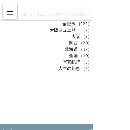
ガラスアクセサリーSTUDIO技
大阪 ガラス工芸 ランプワーク ジュエリー
全記事
（129）
129件の記事
大阪ジュエリー
（7）
7件の記事
大阪
（5）
5件の記事
関西
（20）
20件の記事
北海道
（17）
17件の記事
全国
（10）
10件の記事
写真紀行
（3）
3件の記事
人生の知恵
（6）
6件の記事