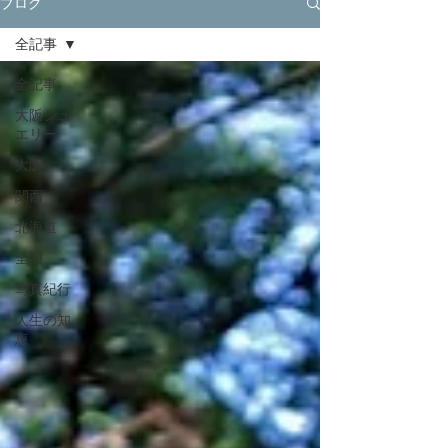
ブログ
全記事
全記事
大阪ジュ
エリー
大阪
関西
北海道
全国
写真紀行
人生の知
恵