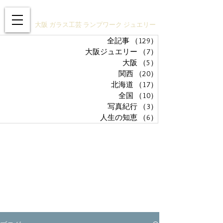
ガラスアクセサリーSTUDIO技
大阪 ガラス工芸 ランプワーク ジュエリー
全記事
（129）
129件の記事
大阪ジュエリー
（7）
7件の記事
大阪
（5）
5件の記事
関西
（20）
20件の記事
北海道
（17）
17件の記事
全国
（10）
10件の記事
写真紀行
（3）
3件の記事
人生の知恵
（6）
6件の記事