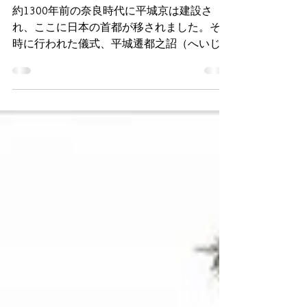
平城京天平祭（てんぴょうさ
い）で華やかなパレードを鑑賞
約1300年前の奈良時代に平城京は建設さ
れ、ここに日本の首都が移されました。その
時に行われた儀式、平城遷都之詔（へいじょ
うせんとのみことのり）を再現したのがこの
天平祭です。