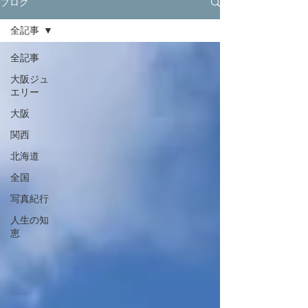
ブログ
全記事
全記事
大阪ジュ
エリー
大阪
関西
北海道
全国
写真紀行
人生の知
恵