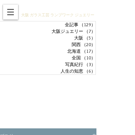
ガラスアクセサリーSTUDIO技
大阪 ガラス工芸 ランプワーク ジュエリー
全記事
（129）
129件の記事
大阪ジュエリー
（7）
7件の記事
大阪
（5）
5件の記事
関西
（20）
20件の記事
北海道
（17）
17件の記事
全国
（10）
10件の記事
写真紀行
（3）
3件の記事
人生の知恵
（6）
6件の記事