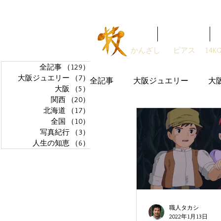
ガラスアクセサリーSTUDIO技
Home
ガラス職人
かんざし
ピアス
14K
全記事
（129）
129件の記事
大阪ジュエリー
（7）
7件の記事
全記事
大阪ジュエリー
大
大阪
（5）
5件の記事
関西
（20）
20件の記事
北海道
（17）
17件の記事
全国
（10）
10件の記事
写真紀行
（3）
3件の記事
人生の知恵
（6）
6件の記事
職人タカシ
2022年1月13日