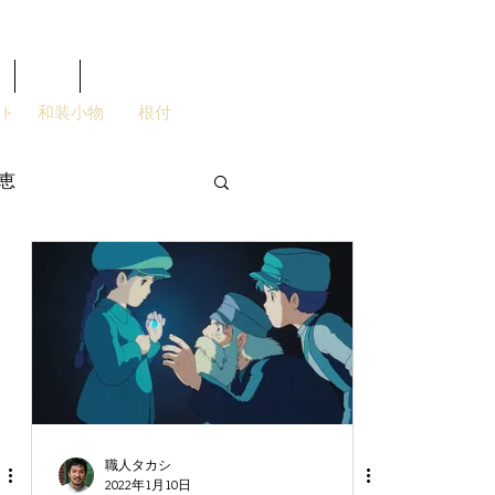
Blog
More
ト
和装小物
根付
恵
職人タカシ
2022年1月10日