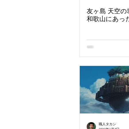
友ヶ島 天空
和歌山にあった 
職人タカシ