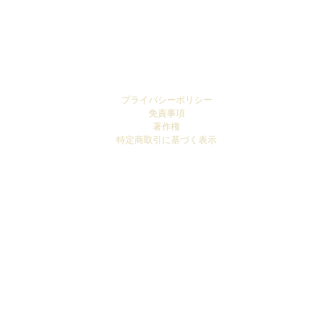
プライバシーポリシー
免責事項
著作権​
特定商取引に基づく表示
info@osakajewelry.com
© 2010 STUDIO技
​大阪府大阪市都島区中野町4-5-13-302