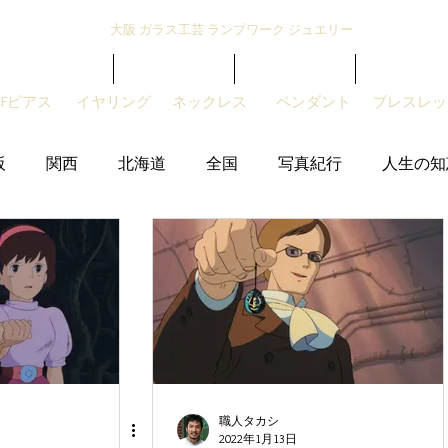
大阪 ガラス工芸 ランプワーク ジュエリー
トンボ玉とは？
とんぼ玉紹介
アクセサリー
販売サイト
GFピアス
​イヤリング
ネックレス
ペンダント
ブレスレッ
阪
関西
北海道
全国
写真紀行
人生の知
職人タカシ
2022年1月13日