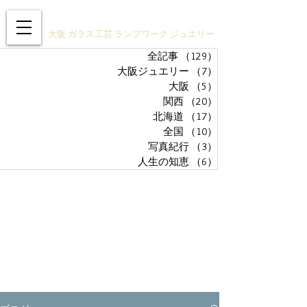
ガラスアクセサリーSTUDIO技
大阪 ガラス工芸 ランプワーク ジュエリー
全記事
（129）
129件の記事
大阪ジュエリー
（7）
7件の記事
大阪
（5）
5件の記事
関西
（20）
20件の記事
北海道
（17）
17件の記事
全国
（10）
10件の記事
写真紀行
（3）
3件の記事
人生の知恵
（6）
6件の記事