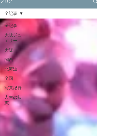
ブログ
全記事
全記事
大阪ジュ
エリー
大阪
関西
北海道
全国
写真紀行
人生の知
恵